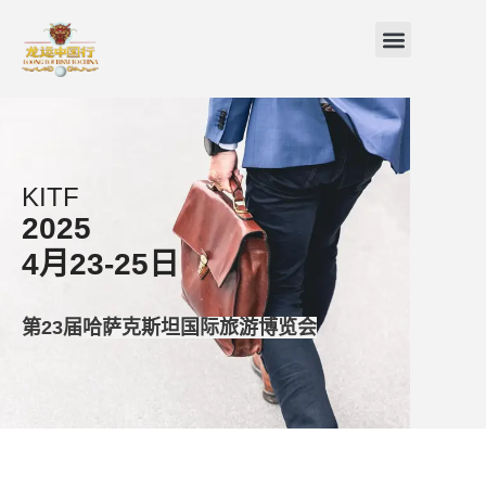
跳
Menu
至
内
容
KITF
2025
4月23-25日
第23届
哈萨克斯坦
国际旅游博览会