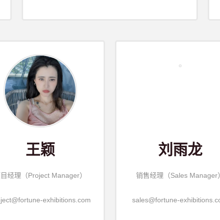
王颖
刘雨龙
目经理（Project Manager）
销售经理（Sales Manager
ject@fortune-exhibitions.com
sales@fortune-exhibitions.