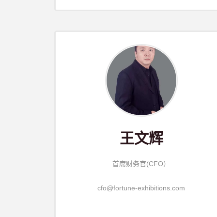
王文辉
首席财务官(CFO）
cfo@fortune-exhibitions.com