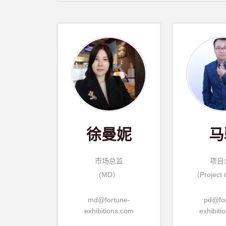
徐曼妮
马
市场总监
项目
(MD）
（Project 
md@fortune-
pd@for
exhibitions.com
exhibiti