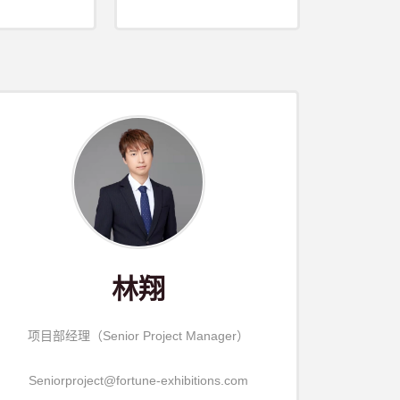
林翔
项目部经理（Senior Project Manager）
Seniorproject@fortune-exhibitions.com