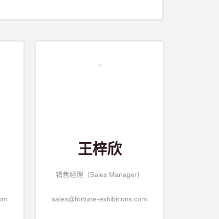
王梓欣
）
销售经理（Sales Manager）
com
sales@fortune-exhibitions.com