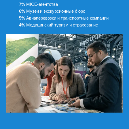
7%
MICE-агентства
6%
Музеи и экскурсионные бюро
5%
Авиаперевозки и транспортные компании
4%
Медицинский туризм и страхование